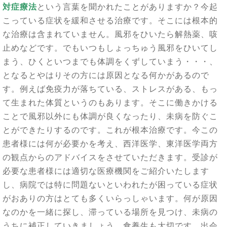
対症療法
という言葉を聞かれたことがありますか？
今起
こっている症状を緩和させる治療です。そこには根本的
な治療は含まれていません。
風邪をひいたら解熱薬、咳
止めなどです。
でもいつもしょっちゅう風邪をひいてし
まう、ひくといつまでも体調をくずしていまう・・・、
となると
やはりその方には原因となる何かがあるので
す。
例えば免疫力が落ちている、ストレスがある、もっ
て生まれた体質というのもあります。
そこに働きかける
ことで風邪以外にも体調が良くなったり、未病を防ぐこ
とができたりするのです。これが根本治療です。
今この
患者様には何が必要かを考え、西洋医学、東洋医学両方
の観点からのアドバイスをさせていただきます。
受診が
必要な患者様には適切な医療機関をご紹介いたします
し、
病院では特に問題ないといわれたが困っている症状
がおありの方はとても多くいらっしゃいます。
何が原因
なのかを一緒に探し、滞っている場所を見つけ、未病の
うちに補正していきましょう。
食養生も大切です。出会