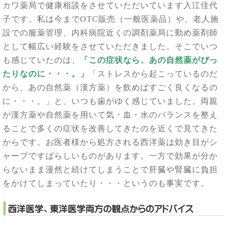
カワ薬局で健康相談をさせていただいています入江佳代
子です。
私は今まで
OTC
販売（一般医薬品）や、老人施
設での服薬管理、内科病院近くの調剤薬局に勤め薬剤師
として幅広い経験をさせていただきました。
そこでいつ
も感じていたのは、
「この症状なら、あの自然薬がぴっ
たりなのに・・・。」
「ストレスから起こっているのだ
から、あの自然薬（漢方薬）を飲めばすごく良くなるの
に・・・。」と、いつも歯がゆく感じていました。
両親
が漢方薬や自然薬を用いて気・血・水のバランスを整え
ることで多くの症状を改善してきたのを近くで見てきた
からです。
お医者様から処方される西洋薬は効き目がシ
ャープですばらしいものがあります。
一方で効果が分か
らないまま漫然と続けてしまうことで肝臓や腎臓に負担
をかけてしまっていたり・・・というのも事実です。